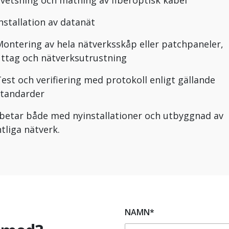
vetsning och mätning av fiberoptisk kabel
nstallation av datanät
ontering av hela nätverksskåp eller patchpaneler,
uttag och nätverksutrustning
est och verifiering med protokoll enligt gällande
standarder
rbetar både med nyinstallationer och utbyggnad av
ntliga nätverk.
NAMN*