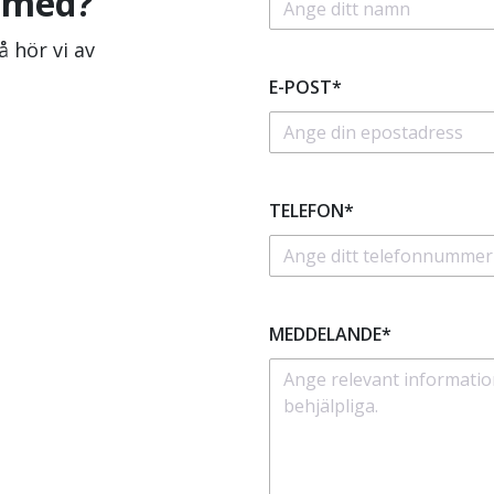
g med?
 hör vi av
E-POST*
TELEFON*
MEDDELANDE*