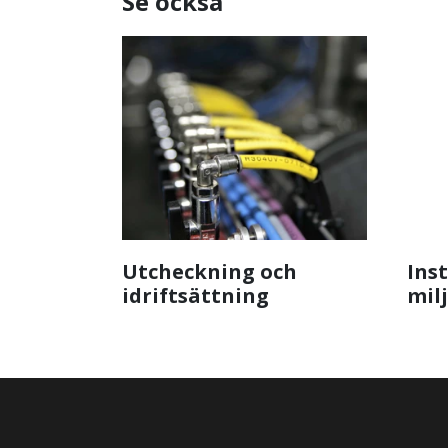
Se också
Utcheckning och
Inst
idriftsättning
mil