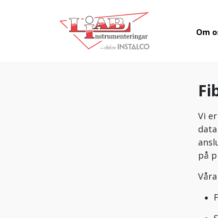
Om o
Fi
Vi e
data
ansl
på p
Våra
F