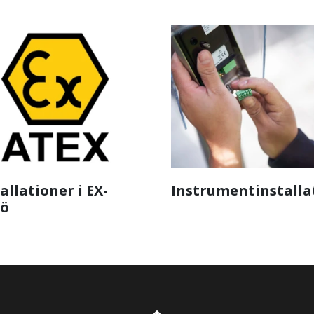
allationer i EX-
Instrumentinstalla
jö