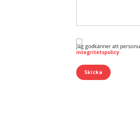
Jag godkänner att personup
integritetspolicy
Skicka