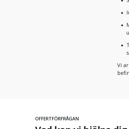
S
I
M
T
Vi a
befi
OFFERTFÖRFRÅGAN